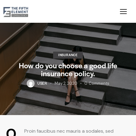
INSURANCE
How do you choose a good life
insurance policy.
USER
May 2, 2020
0
Comments
Q
Proin faucibus nec mauris a sodales, sed